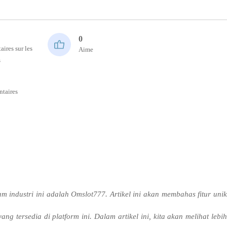
0
ires sur les
Aime
s
taires
m industri ini adalah Omslot777. Artikel ini akan membahas fitur unik
 tersedia di platform ini. Dalam artikel ini, kita akan melihat lebih