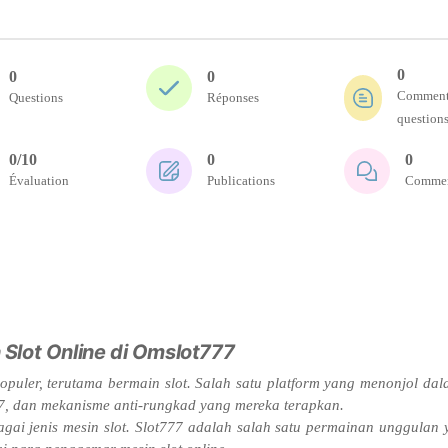
0
0
0
Commenta
Questions
Réponses
question
0/10
0
0
Évaluation
Publications
Commen
Slot Online di Omslot777
puler, terutama bermain slot. Salah satu platform yang menonjol dala
777, dan mekanisme anti-rungkad yang mereka terapkan.
 jenis mesin slot. Slot777 adalah salah satu permainan unggulan yang