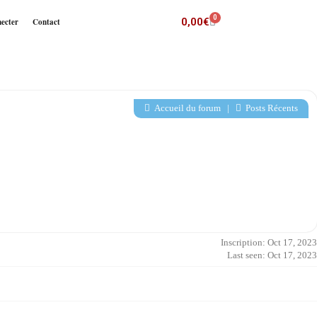
0
0,00
€
necter
Contact
Accueil du forum
|
Posts Récents
Inscription: Oct 17, 2023
Last seen: Oct 17, 2023