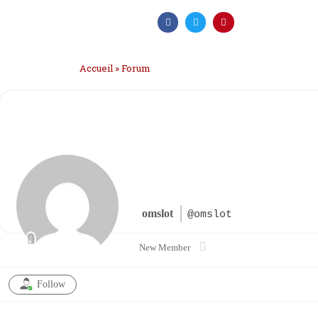
Accueil
»
Forum
omslot
@omslot
New Member
Follow