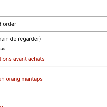
d order
train de regarder)
ours
tions avant achats
ah orang mantaps
gn