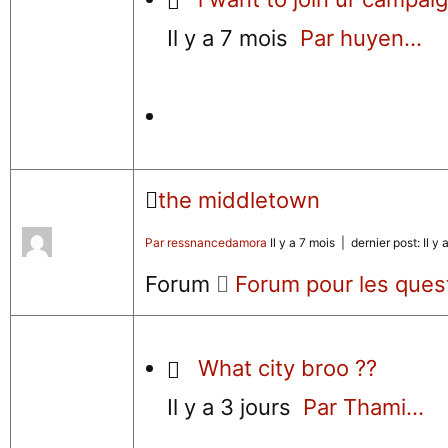
Il y a 7 mois
Par huyen...
the middletown
Par ressnancedamora
Il y a 7 mois |
dernier post:
Il y 
Forum
Forum pour les ques
What city broo ??
Il y a 3 jours
Par Thami...