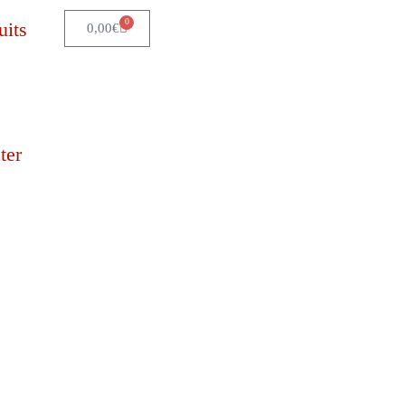
0
uits
0,00
€
ter