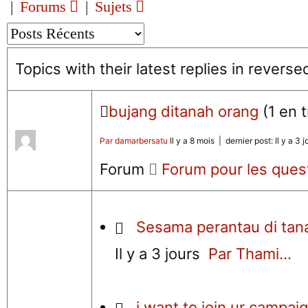
|
Forums
|
Sujets
Topics with their latest replies in reverse
bujang ditanah orang
(1 en 
Par damarbersatu
Il y a 8 mois |
dernier post:
Il y a 3 j
Forum
Forum pour les ques
Sesama perantau di tan
Il y a 3 jours
Par Thami...
i want to join ur campai