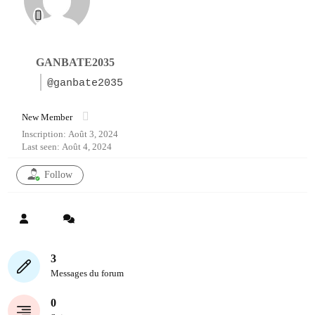
GANBATE2035
@ganbate2035
New Member
Inscription: Août 3, 2024
Last seen: Août 4, 2024
Follow
3
Messages du forum
0