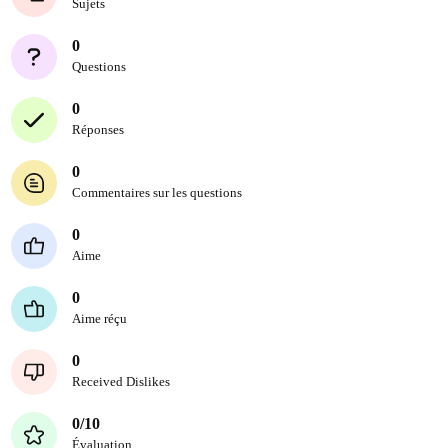
Sujets
0
Questions
0
Réponses
0
Commentaires sur les questions
0
Aime
0
Aime réçu
0
Received Dislikes
0/10
Évaluation