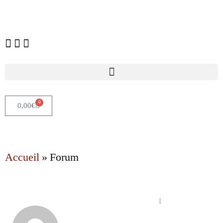
0
0,00
€
Accueil
»
Forum
Accueil du forum
|
Posts Récents