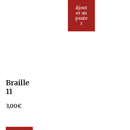
Ajout
er au
panie
r
Braille
11
3,00
€