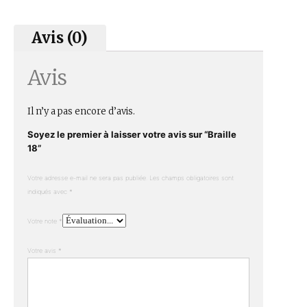
Avis (0)
Avis
Il n’y a pas encore d’avis.
Soyez le premier à laisser votre avis sur “Braille
18”
Votre adresse e-mail ne sera pas publiée.
Les champs obligatoires sont
indiqués avec
*
Votre note
*
Votre avis
*